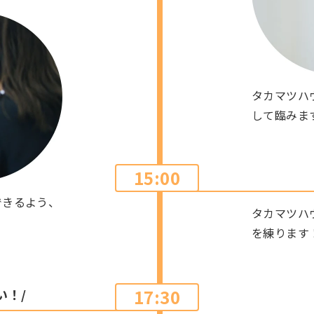
タカマツハ
して臨みま
15:00
できるよう、
タカマツハ
を練ります
17:30
い！/