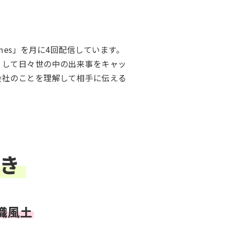
mes」を月に4回配信しています。
として日々世の中の出来事をキャッ
会社のことを理解して相手に伝える
き
織風土