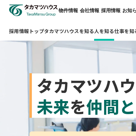
物件情報
会社情報
採用情報
お知
採用情報トップ
タカマツハウスを知る
人を知る
仕事を知
物件情報
会社情報
採用情報
お知らせ
タカマツハウ
タカマツハウスを知る
すべてのお知らせ
物件検索
企業理念
トップメッセ
ミラクラス
プレスリリ
人を知る
未来
を
仲間と