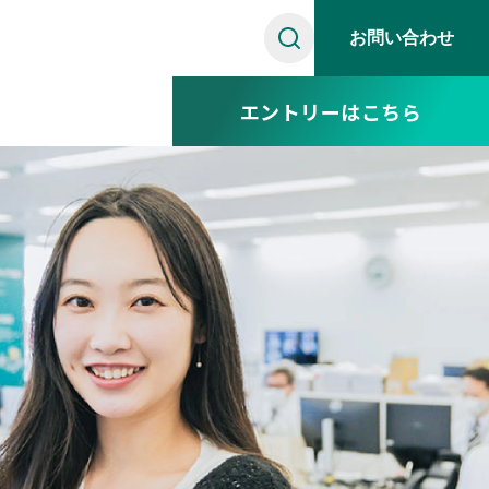
お問い合わせ
エントリーはこちら
マツハウスとは
用メッセージ
お客様の声
適時開示
お役立ち情報
社員紹介
募集要項
採用情報