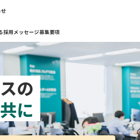
らせ
る
採用メッセージ
募集要項
スの
ージ
とは
ース
メディア掲載
仕事を知る
会社概要
稀立地
タカ
採
共に