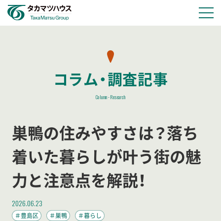
物件情報
コラム・調査記事
会社情報
Column･Research
採用情報
巣鴨の住みやすさは？落ち
お知らせ
着いた暮らしが叶う街の魅
力と注意点を解説！
お問い合わせ
2026.06.23
＃豊島区
＃巣鴨
＃暮らし