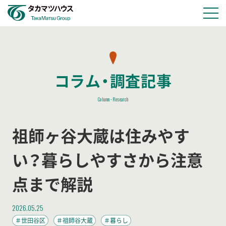
物件情報
コラム・調査記事
会社情報
Column･Research
採用情報
祖師ヶ谷大蔵は住みやす
お知らせ
い？暮らしやすさから注意
点まで解説
お問い合わせ
2026.05.25
＃世田谷区
＃祖師谷大蔵
＃暮らし