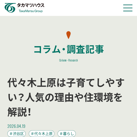
物件情報
コラム・調査記事
会社情報
Column･Research
採用情報
代々木上原は子育てしやす
お知らせ
い？人気の理由や住環境を
解説！
お問い合わせ
2026.04.19
＃渋谷区
＃代々木上原
＃暮らし