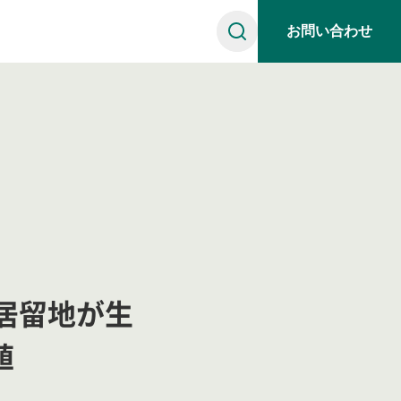
お問い合わせ
マツハウスとは
用メッセージ
お客様の声
適時開示
お役立ち情報
社員紹介
募集要項
採用情報
 居留地が生
値