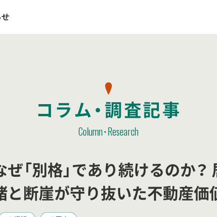
らせ
コラム・調査記事
Column･Research
ージ
とは
ース
メディア掲載
仕事を知る
会社概要
稀立地
タカ
採
なぜ「別格」であり続けるのか？
緒と断崖が守り抜いた不動産価