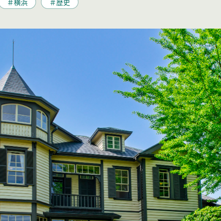
＃横浜
＃歴史