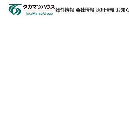
物件情報
会社情報
採用情報
お知
物件情報
会社情報
採用情報
お知らせ
タカマツハウスを知る
すべてのお知らせ
物件検索
企業理念
トップメッセ
ミラクラス
プレスリリ
人を知る