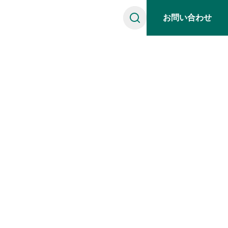
お問い合わせ
マツハウスとは
用メッセージ
お客様の声
適時開示
お役立ち情報
社員紹介
募集要項
採用情報