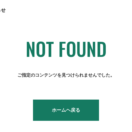
らせ
NOT FOUND
ご指定のコンテンツを見つけられませんでした。
ージ
とは
ース
メディア掲載
仕事を知る
会社概要
稀立地
タカ
採
ホームヘ戻る